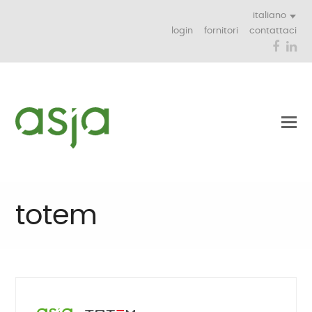
italiano
login
fornitori
contattaci
Face
Li
totem