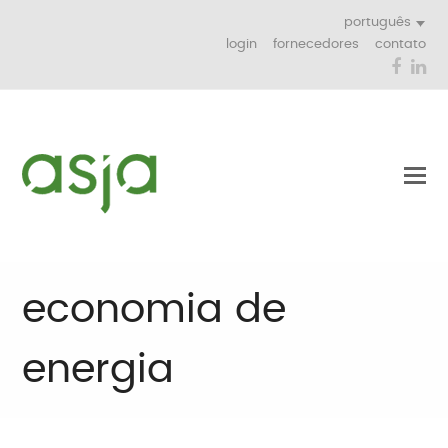
português
login
fornecedores
contato
Face
Li
economia de
energia