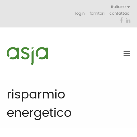
italiano
login
fornitori
contattaci
Face
Li
risparmio
energetico