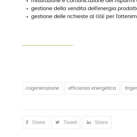
misurazione e comunicazione dei risparmi 
gestione della vendita dell’energia prodott
gestione delle richieste al GSE per l’otteni
cogenerazione
efficienza energetica
trige
Share
Tweet
Share