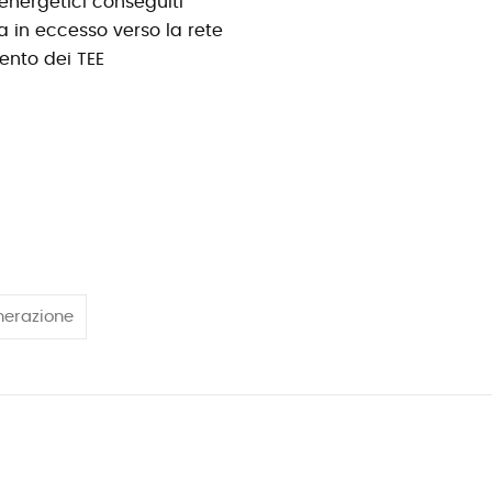
energetici conseguiti
a in eccesso verso la rete
mento dei TEE
nerazione