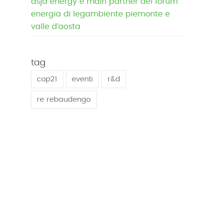
asja energy è main partner del forum
energia di legambiente piemonte e
valle d’aosta
tag
cop21
eventi
r&d
re rebaudengo