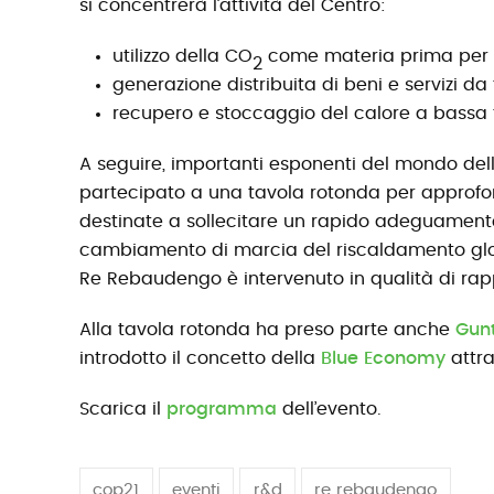
si concentrerà l’attività del Centro:
utilizzo della CO
come materia prima per ma
2
generazione distribuita di beni e servizi da f
recupero e stoccaggio del calore a bassa
A seguire, importanti esponenti del mondo dell
partecipato a una tavola rotonda per approfon
destinate a sollecitare un rapido adeguamento
cambiamento di marcia del riscaldamento glob
Re Rebaudengo è intervenuto in qualità di rap
Alla tavola rotonda ha preso parte anche
Gunt
introdotto il concetto della
Blue Economy
attra
Scarica il
programma
dell’evento.
cop21
eventi
r&d
re rebaudengo