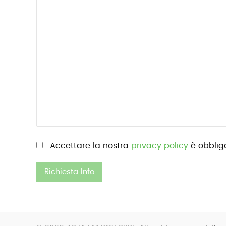
Si prega di lasciare vuoto questo campo.
Accettare la nostra
privacy policy
è obbliga