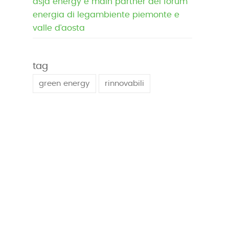
asja energy è main partner del forum
energia di legambiente piemonte e
valle d’aosta
tag
green energy
rinnovabili