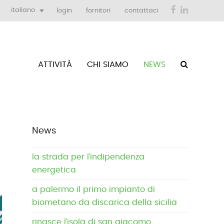
Facebook
LinkedIn
italiano
login
fornitori
contattaci
ATTIVITÀ
CHI SIAMO
NEWS
News
la strada per l’indipendenza
energetica
a palermo il primo impianto di
biometano da discarica della sicilia
rinasce l’isola di san giacomo,