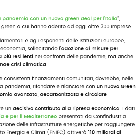
a pandemia con un nuovo green deal per l’Italia
”,
ve green a cui hanno aderito ad oggi oltre 300 imprese.
rlamentari e agli esponenti delle Istituzioni europee,
ell’economia, sollecitando
l’adozione di misure per
più resilienti
nei confronti delle pandemie, ma anche
ande crisi climatica
.
e consistenti finanziamenti comunitari, dovrebbe, nelle
la pandemia, rifondare e rilanciare con
un nuovo Green
omia avanzata, decarbonizzata e circolare
.
re un
decisivo contributo alla ripresa economica
. I dati
lia e per il Mediterraneo
presentati da Confindustria
zazione delle infrastrutture energetiche per raggiungere
rato Energia e Clima (PNIEC) attiverà
110 miliardi di