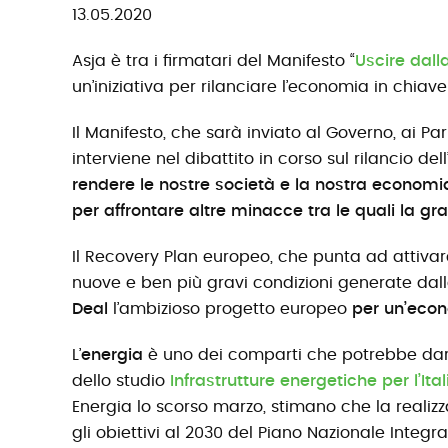
13.05.2020
Asja è tra i firmatari del Manifesto “
Uscire dall
un’iniziativa per rilanciare l’economia in chia
Il Manifesto, che sarà inviato al Governo, ai Pa
interviene nel dibattito in corso sul rilancio d
rendere le nostre società e la nostra economia 
per affrontare altre minacce tra le quali la gr
Il Recovery Plan europeo, che punta ad attivar
nuove e ben più gravi condizioni generate dal
Deal
l’ambizioso progetto europeo
per un’econ
L’
energia
è uno dei comparti che potrebbe da
dello studio
Infrastrutture energetiche per l’Ita
Energia lo scorso marzo, stimano che la realiz
gli obiettivi al 2030 del Piano Nazionale Integ