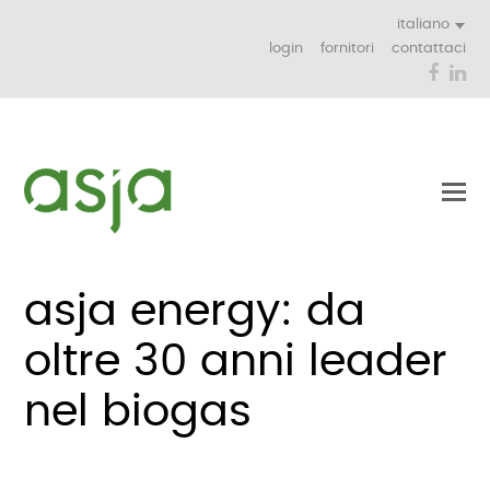
italiano
login
fornitori
contattaci
Face
Li
asja energy: da
oltre 30 anni leader
nel biogas