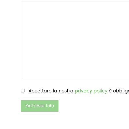
Si prega di lasciare vuoto questo campo.
Accettare la nostra
privacy policy
è obbliga