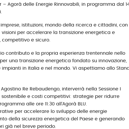
ir – Agorà delle Energie Rinnovabili, in programma dal 1
.
mprese, istituzioni, mondo della ricerca e cittadini, con
e visioni per accelerare la transizione energetica e
, competitivo e sicuro.
rio contributo e la propria esperienza trentennale nello
 per una transizione energetica fondato su innovazione,
 impianti in Italia e nel mondo. Vi aspettiamo allo Stan
, Agostino Re Rebaudengo, interverrà nella Sessione I
sostenibile e costi competitivi: strategie per ridurre
programma alle ore 11:30 all’Agorà BLU.
ative per accelerare lo sviluppo delle energie
amento della sicurezza energetica del Paese e generando
ori già nel breve periodo.