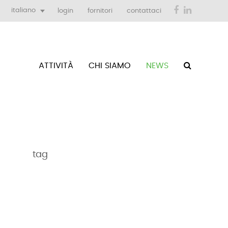
Facebook
LinkedIn
italiano
login
fornitori
contattaci
ATTIVITÀ
CHI SIAMO
NEWS
tag