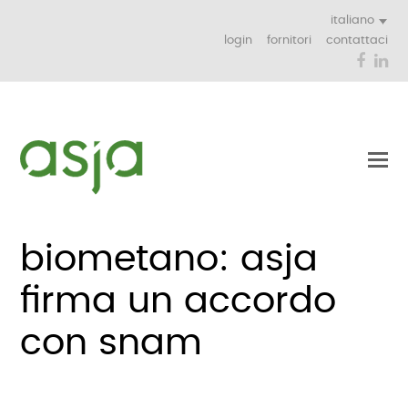
italiano
login
fornitori
contattaci
Face
Li
biometano: asja
firma un accordo
con snam