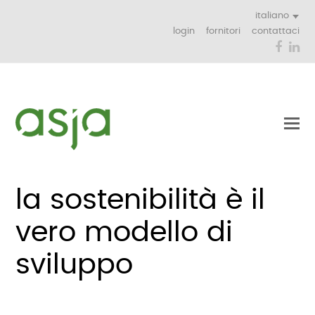
italiano
login
fornitori
contattaci
Face
Li
la sostenibilità è il
vero modello di
sviluppo