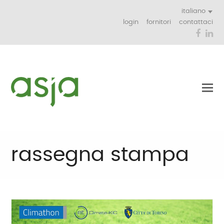
italiano
login
fornitori
contattaci
Face
Li
rassegna stampa