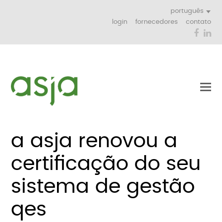
português
login
fornecedores
contato
Face
Li
a asja renovou a
certificação do seu
sistema de gestão
qes