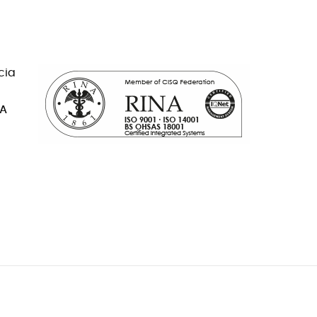
cia
NA