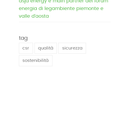
asja energy è main partner del forum
energia di legambiente piemonte e
valle d’aosta
tag
csr
qualità
sicurezza
sostenibilità