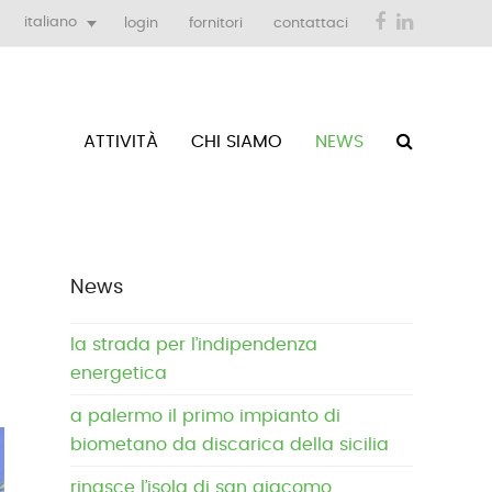
Facebook
LinkedIn
italiano
login
fornitori
contattaci
ATTIVITÀ
CHI SIAMO
NEWS
News
la strada per l’indipendenza
energetica
a palermo il primo impianto di
biometano da discarica della sicilia
rinasce l’isola di san giacomo,