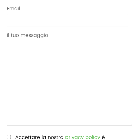
Email
Il tuo messaggio
Si prega di lasciare vuoto questo campo.
Accettare la nostra
privacy policy
è