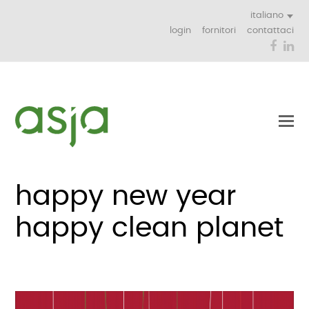
italiano
login
fornitori
contattaci
Face
Li
happy new year
happy clean planet