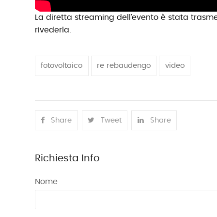
La diretta streaming dell’evento è stata trasm
rivederla.
fotovoltaico
re rebaudengo
video
Share
Tweet
Share
Richiesta Info
Nome