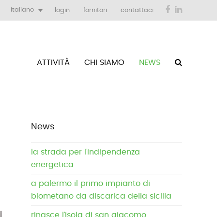
Facebook
LinkedIn
italiano
login
fornitori
contattaci
ATTIVITÀ
CHI SIAMO
NEWS
News
la strada per l’indipendenza
energetica
a palermo il primo impianto di
biometano da discarica della sicilia
rinasce l’isola di san giacomo,