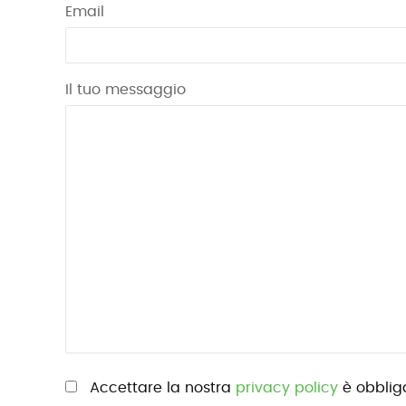
Email
Il tuo messaggio
Si prega di lasciare vuoto questo campo.
Accettare la nostra
privacy policy
è obbliga