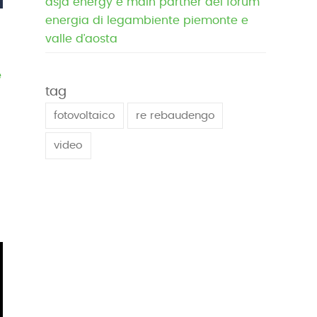
asja energy è main partner del forum
energia di legambiente piemonte e
valle d’aosta
e
tag
a
fotovoltaico
re rebaudengo
video