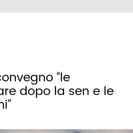
convegno “le
are dopo la sen e le
i”