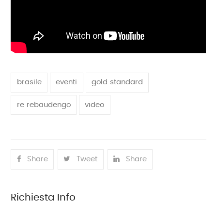
brasile
eventi
gold standard
re rebaudengo
video
Share
Tweet
Share
Richiesta Info