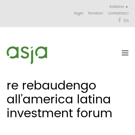
italiano
login
fornitori
contattaci
Face
Li
re rebaudengo
all’america latina
investment forum