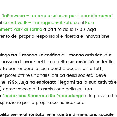
 “
InBetween – tra arte e scienza per il cambiamento
”,
 il
collettivo IF – Immaginare il Futuro
e il
Polo
nment Park di Torino
a partire dalle 17:00. Asja
vento del proprio
responsabile ricerca e innovazione
alogo tra il mondo scientifico e il mondo artistico
, due
che possono trovare nel tema della
sostenibilità
un fertile
rte per rendere le sue ricerche accessibili a tutti,
 poter offrire un’analisi critica della società, deve
 nel 1995,
Asja ha esplorato i legami tra la sua attività e
come veicolo di trasmissione della cultura
la
Fondazione Sandretto Re Rebaudengo
e in passato h
ispirazione per la propria comunicazione.
ilità viene affrontato nelle sue tre dimensioni: sociale,