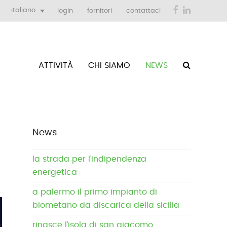
Facebook
LinkedIn
italiano
login
fornitori
contattaci
ATTIVITÀ
CHI SIAMO
NEWS
News
la strada per l’indipendenza
energetica
a palermo il primo impianto di
biometano da discarica della sicilia
rinasce l’isola di san giacomo,