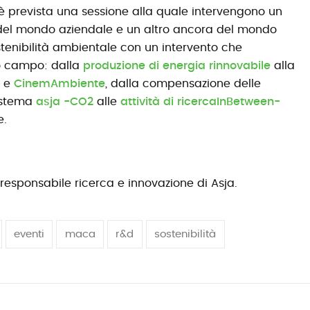
è prevista una sessione alla quale intervengono un
el mondo aziendale e un altro ancora del mondo
ostenibilità ambientale con un intervento che
to campo: dalla
produzione di energia rinnovabile
alla
e
CinemAmbiente
, dalla compensazione delle
sistema
asja -CO2
alle
attività di ricerca
InBetween-
e.
esponsabile ricerca e innovazione di Asja.
eventi
maca
r&d
sostenibilità