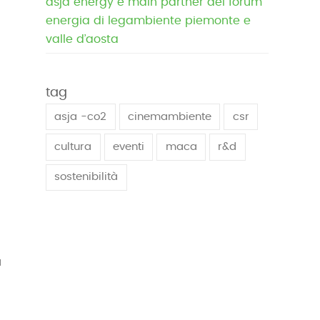
asja energy è main partner del forum
energia di legambiente piemonte e
valle d’aosta
tag
asja -co2
cinemambiente
csr
cultura
eventi
maca
r&d
sostenibilità
a