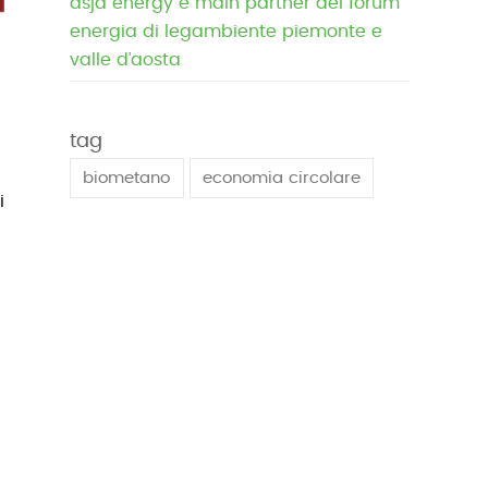
asja energy è main partner del forum
energia di legambiente piemonte e
valle d’aosta
tag
biometano
economia circolare
i