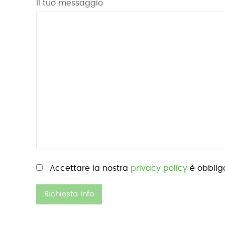
Il tuo messaggio
Si prega di lasciare vuoto questo campo.
Accettare la nostra
privacy policy
è obbliga