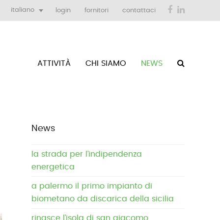
Facebook
LinkedIn
italiano
login
fornitori
contattaci
ATTIVITÀ
CHI SIAMO
NEWS
News
la strada per l’indipendenza
energetica
a palermo il primo impianto di
biometano da discarica della sicilia
rinasce l’isola di san giacomo,