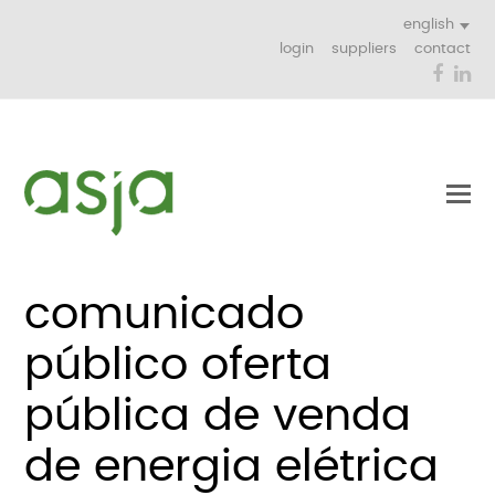
english
login
suppliers
contact
Face
Li
comunicado
público oferta
pública de venda
de energia elétrica